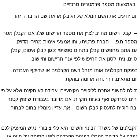
ם באמצעות מספר פרמטרים מרכזיים:
 יודעים את השם המלא של הקבלן או את שם החברה, זהו
–
קבלן רשום מחויב לציין את מספר הרישום שלו. אם הקבלן מסר
פר ח.פ. – חברה פרטית), זהו אמצעי אימות מהיר ומדויק.
 אתם מחפשים קבלן בתחום ספציפי (כגון קבלן איטום, קבלן
סוים, ניתן לסנן את החיפוש לפי ענף הרישום והיישוב.
בפנקס הקבלנים אותו מנהל רשם הקבלנים או שהיקף העבודה
ם מתאים, זוהי נורה אדומה בוהקת.
ולה לחשוף אתכם לליקויים מקצועיים, עבודה לא תקינה שלא על פי
חים לפרויקט ואף בעיות חוקיות. אם מדובר בעבודת שיפוץ קטנה
בה חוקית להעסיק קבלן רשום – אך, עדיין מומלץ בחום לבחור
בלנים של משרד הבינוי והשיכון היא כלי ציבורי ונגיש המעניק לכם
הקפדה על בדיקת הקבלן בפנקס הקבלנים לפני חתימה על חוזה או