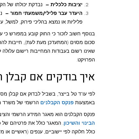
יציבות כלכלית –
נבדקת יכולתו של הקב
היעדר עבר פלילי/משמעתי חמור –
נב
פליליות או נמצא בהליכי פירוק, למשל, עש
בנוסף חשוב לזכור כי החוק קובע במפורש כי ע
סכום מסוים (המתעדכן מעת לעת), חייבות להתבצ
שאינו רשום בעבודות המחייבות רישום עלולה ל
הפרויקט.
איך בודקים אם קבלן 
לפי עו"ד טל בייצר, בשביל לבדוק אם קבלן מ
באמצעות
פנקס הקבלנים
הרשמי של משרד הבינ
פנקס הקבלנים הוא מאגר המידע הרשמי והציבו
הבינוי והשיכון
. המאגר כולל את פרטיהם של כ
כולל חלוקה לפי יישוביים, ענפים (ראשיים או מש