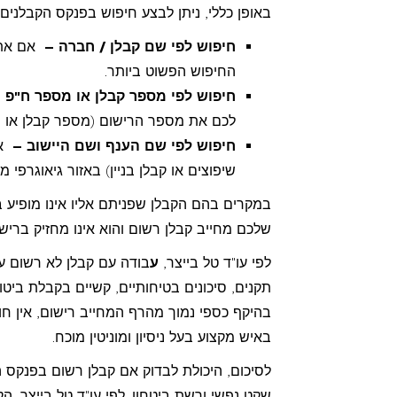
באופן כללי, ניתן לבצע חיפוש בפנקס הקבלני
חיפוש לפי שם קבלן / חברה –
אם אתם
החיפוש הפשוט ביותר.
חיפוש לפי מספר קבלן או מספר ח"פ 
לכם את מספר הרישום (מספר קבלן או מס
חיפוש לפי שם הענף ושם היישוב –
אם
שיפוצים או קבלן בניין) באזור גיאוגרפי מ
במקרים בהם הקבלן שפניתם אליו אינו מופיע 
שלכם מחייב קבלן רשום והוא אינו מחזיק ברישו
לפי עו"ד טל בייצר,
ע
בודה עם קבלן לא רשום על
תקנים, סיכונים בטיחותיים, קשיים בקבלת ביטו
בהיקף כספי נמוך מהרף המחייב רישום, אין חו
באיש מקצוע בעל ניסיון ומוניטין מוכח.
לסיכום, היכולת לבדוק אם קבלן רשום בפנקס הק
שקט נפשי ורשת ביטחון. לפי עו"ד טל בייצר, 