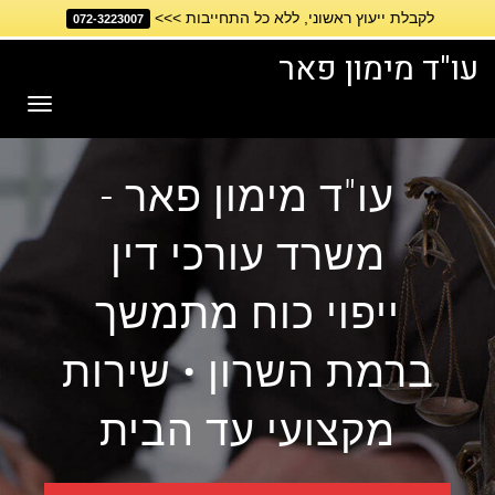
לקבלת ייעוץ ראשוני, ללא כל התחייבות >>>
דילוג
072-3223007
לתוכן
עו"ד מימון פאר
תפריט
עו"ד מימון פאר -
משרד עורכי דין
ייפוי כוח מתמשך
ברמת השרון • שירות
מקצועי עד הבית