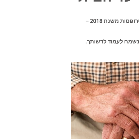
עורך דין מימון פאר מוסמך לערוך מסמכי ייפוי כוח מתמשך והבעת רצון על פי חוק הכשרות המשפטית והאפוטרופסות משנת 2018 –