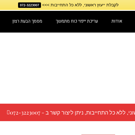
לקבלת ייעוץ ראשוני, ללא כל התחייבות >>>
072-3223007
אודות
עריכת ייפוי כוח מתמשך
מסמך הבעת רצון
 פאר - משרד עורכי דין
 הגליל • שירות מקצוע
לא כל התחייבות, ניתן ליצור קשר ב - 072-3223007