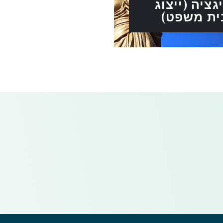
גציה (ייצוג
ית משפט)